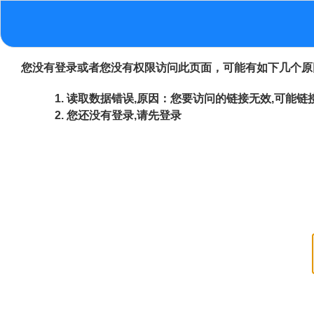
您没有登录或者您没有权限访问此页面，可能有如下几个原
读取数据错误,原因：您要访问的链接无效,可能链接
您还没有登录,请先登录