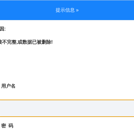
提示信息 »
因:
不完整,或数据已被删除!
用户名
密 码