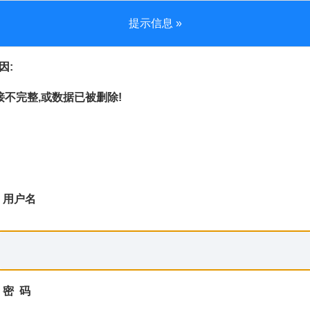
提示信息 »
因:
不完整,或数据已被删除!
用户名
密 码