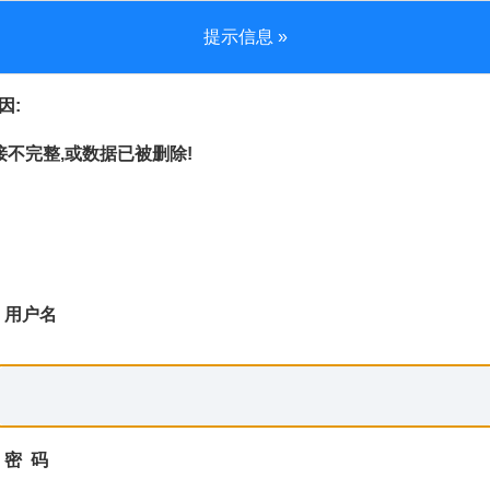
提示信息 »
因:
不完整,或数据已被删除!
用户名
密 码