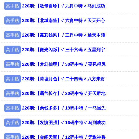
高手贴
220期:【敝帚自珍】√ 九肖中特 √ 马到成功
高手贴
220期:【北城南笙】√ 六肖中特 √ 天天开心
高手贴
220期:【赢彩雄风】√ 三肖中特 √ 通天本领
高手贴
220期:【微光闪烁】√ 三十六码 √ 五星列宇
高手贴
220期:【梦幻仙境】√ 30码中特 √ 要风得风
高手贴
220期:【荷塘月色】√ 二十四码 √ 八方来财
高手贴
220期:【霸气长存】√ 20码中特 √ 开天辟地
高手贴
220期:【余钱多多】√ 19码中特 √ 一马当先
高手贴
220期:【发愤图强】√ 16码中特 √ 马到成功
高手贴
220期:【金阁天宝】√ 12码中特 √ 无敌神将