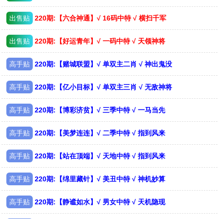
出售贴
220期:【六合神通】√ 16码中特 √ 横扫千军
出售贴
220期:【好运青年】√ 一码中特 √ 天领神将
高手贴
220期:【赌城联盟】√ 单双主二肖 √ 神出鬼没
高手贴
220期:【亿小目标】√ 单双主三肖 √ 无敌神将
高手贴
220期:【博彩济贫】√ 三季中特 √ 一马当先
高手贴
220期:【美梦连连】√ 二季中特 √ 指到风来
高手贴
220期:【站在顶端】√ 天地中特 √ 指到风来
高手贴
220期:【绵里藏针】√ 美丑中特 √ 神机妙算
高手贴
220期:【静谧如水】√ 男女中特 √ 天机隐现