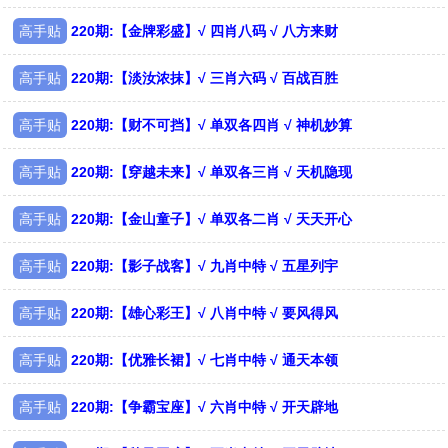
高手贴
220期:【金牌彩盛】√ 四肖八码 √ 八方来财
高手贴
220期:【淡汝浓抹】√ 三肖六码 √ 百战百胜
高手贴
220期:【财不可挡】√ 单双各四肖 √ 神机妙算
高手贴
220期:【穿越未来】√ 单双各三肖 √ 天机隐现
高手贴
220期:【金山童子】√ 单双各二肖 √ 天天开心
高手贴
220期:【影子战客】√ 九肖中特 √ 五星列宇
高手贴
220期:【雄心彩王】√ 八肖中特 √ 要风得风
高手贴
220期:【优雅长裙】√ 七肖中特 √ 通天本领
高手贴
220期:【争霸宝座】√ 六肖中特 √ 开天辟地