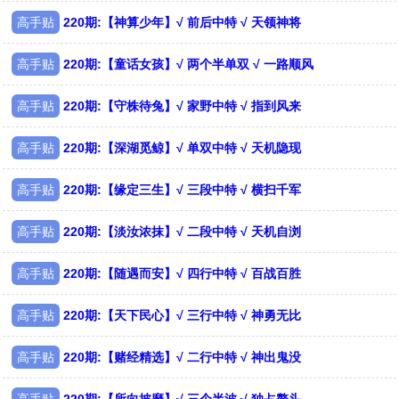
高手贴
220期:【神算少年】√ 前后中特 √ 天领神将
高手贴
220期:【童话女孩】√ 两个半单双 √ 一路顺风
高手贴
220期:【守株待兔】√ 家野中特 √ 指到风来
高手贴
220期:【深湖觅鲸】√ 单双中特 √ 天机隐现
高手贴
220期:【缘定三生】√ 三段中特 √ 横扫千军
高手贴
220期:【淡汝浓抹】√ 二段中特 √ 天机自浏
高手贴
220期:【随遇而安】√ 四行中特 √ 百战百胜
高手贴
220期:【天下民心】√ 三行中特 √ 神勇无比
高手贴
220期:【赌经精选】√ 二行中特 √ 神出鬼没