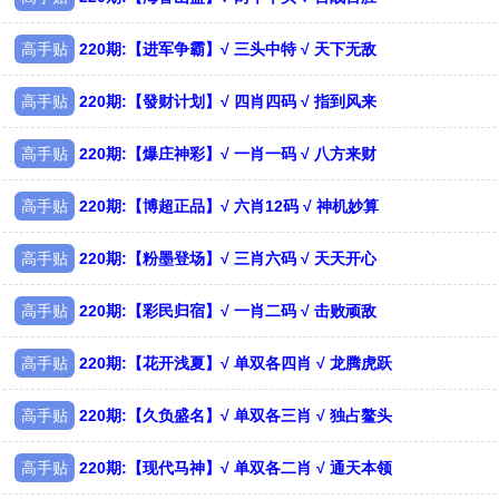
高手贴
220期:【进军争霸】√ 三头中特 √ 天下无敌
高手贴
220期:【發财计划】√ 四肖四码 √ 指到风来
高手贴
220期:【爆庄神彩】√ 一肖一码 √ 八方来财
高手贴
220期:【博超正品】√ 六肖12码 √ 神机妙算
高手贴
220期:【粉墨登场】√ 三肖六码 √ 天天开心
高手贴
220期:【彩民归宿】√ 一肖二码 √ 击败顽敌
高手贴
220期:【花开浅夏】√ 单双各四肖 √ 龙腾虎跃
高手贴
220期:【久负盛名】√ 单双各三肖 √ 独占鳌头
高手贴
220期:【现代马神】√ 单双各二肖 √ 通天本领