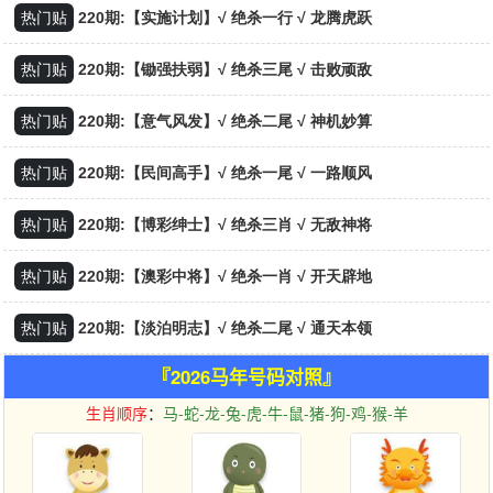
热门贴
220期:【实施计划】√ 绝杀一行 √ 龙腾虎跃
热门贴
220期:【锄强扶弱】√ 绝杀三尾 √ 击败顽敌
热门贴
220期:【意气风发】√ 绝杀二尾 √ 神机妙算
热门贴
220期:【民间高手】√ 绝杀一尾 √ 一路顺风
热门贴
220期:【博彩绅士】√ 绝杀三肖 √ 无敌神将
热门贴
220期:【澳彩中将】√ 绝杀一肖 √ 开天辟地
热门贴
220期:【淡泊明志】√ 绝杀二尾 √ 通天本领