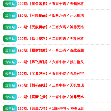
出售贴
220期:【沉鱼落雁】√ 五肖十码 √ 天领神将
出售贴
220期:【利民精品】√ 四肖八码 √ 开天辟地
出售贴
220期:【无敌勇者】√ 三肖六码 √ 神勇无比
出售贴
220期:【探讨资料】√ 二肖四码 √ 无敌神将
出售贴
220期:【横财雄鹰】√ 一肖二码 √ 百战百胜
出售贴
220期:【风飞澳彩】√ 六肖中特 √ 独占鳌头
出售贴
220期:【宝典码王】√ 五肖中特 √ 五星列宇
出售贴
220期:【博码赌徒】√ 三肖中特 √ 天机隐现
出售贴
220期:【富豪之梦】√ 一肖中特 √ 神勇无比
出售贴
220期:【云高六指】√ 18码中特 √ 神勇无比