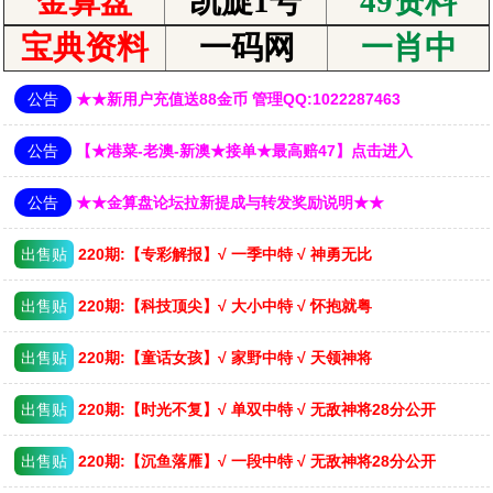
金算盘
凯旋1号
49资料
宝典资料
一码网
一肖中
公告
★★新用户充值送88金币 管理QQ:1022287463
公告
【★港菜-老澳-新澳★接单★最高赔47】点击进入
公告
★★金算盘论坛拉新提成与转发奖励说明★★
出售贴
220期:【专彩解报】√ 一季中特 √ 神勇无比
出售贴
220期:【科技顶尖】√ 大小中特 √ 怀抱就粤
出售贴
220期:【童话女孩】√ 家野中特 √ 天领神将
出售贴
220期:【时光不复】√ 单双中特 √ 无敌神将28分公开
出售贴
220期:【沉鱼落雁】√ 一段中特 √ 无敌神将28分公开