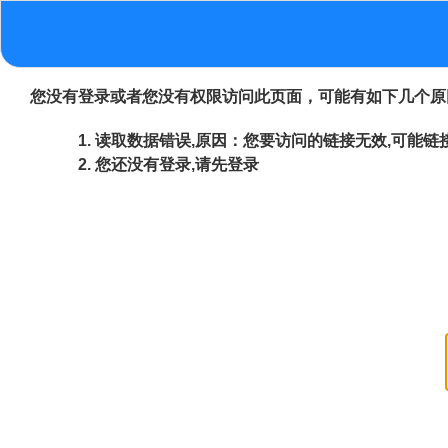
您没有登录或者您没有权限访问此页面，可能有如下几个原
读取数据错误,原因：您要访问的链接无效,可能链接
您还没有登录,请先登录