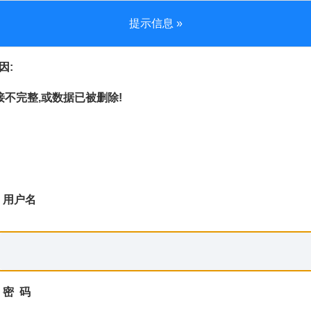
提示信息 »
因:
不完整,或数据已被删除!
用户名
密 码