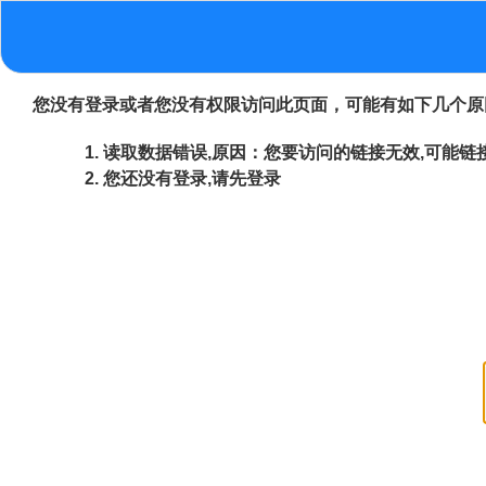
您没有登录或者您没有权限访问此页面，可能有如下几个原
读取数据错误,原因：您要访问的链接无效,可能链接
您还没有登录,请先登录